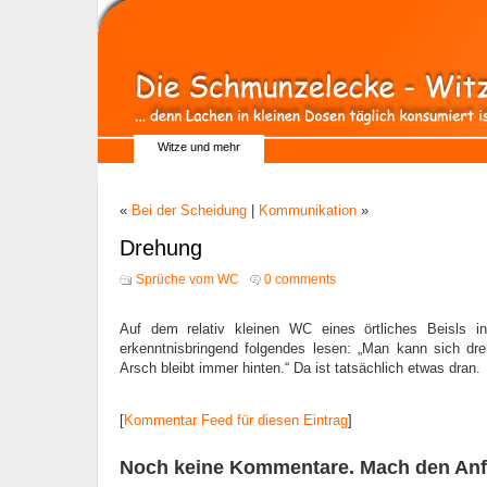
Witze und mehr
«
Bei der Scheidung
|
Kommunikation
»
Drehung
Sprüche vom WC
0 comments
Auf dem relativ kleinen WC eines örtliches Beisls 
erkenntnisbringend folgendes lesen: „Man kann sich dre
Arsch bleibt immer hinten.“ Da ist tatsächlich etwas dran.
[
Kommentar Feed für diesen Eintrag
]
Noch keine Kommentare. Mach den Anf