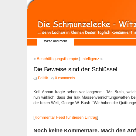
Witze und mehr
«
Beschäftigungstherapie
|
Intelligenz
»
Die Beweise sind der Schlüssel
Politik
0 comments
Kofi Annan fragte schon vor längerem: “Mr. Bush, ­wel
nun wirklich, dass der Irak Massen­vernichtungswaffen bes
der freien Welt, George W. Bush: “Wir haben die Quittung
[
Kommentar Feed für diesen Eintrag
]
Noch keine Kommentare. Mach den Anf