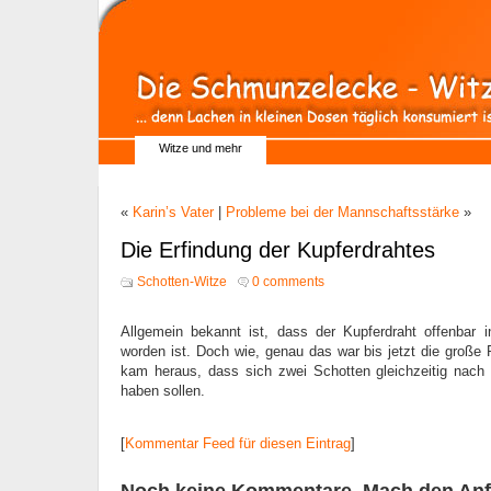
Witze und mehr
«
Karin’s Vater
|
Probleme bei der Mannschaftsstärke
»
Die Erfindung der Kupferdrahtes
Schotten-Witze
0 comments
Allgemein bekannt ist, dass der Kupferdraht offenbar i
worden ist. Doch wie, genau das war bis jetzt die große P
kam heraus, dass sich zwei Schotten gleichzeitig nac
haben sollen.
[
Kommentar Feed für diesen Eintrag
]