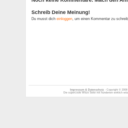
Noch keine Kommentare. Mach den Anf
Schreib Deine Meinung!
Du musst dich
einloggen
, um einen Kommentar zu schrei
Impressum & Datenschutz
- Copyright © 2006
Die supercoole Witze Seite mit hunderten wirklich wi