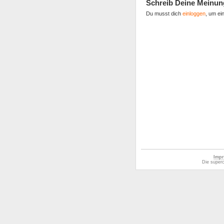
Schreib Deine Meinun
Du musst dich
einloggen
, um ei
Impr
Die superc