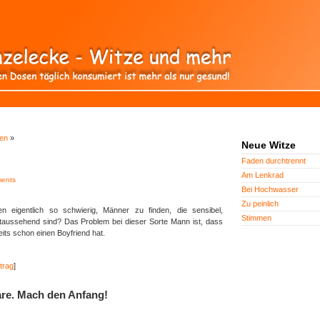
en
»
Neue Witze
Faden durchtrennt
Am Lenkrad
ents
Bei Hochwasser
Zu peinlich
n eigentlich so schwierig, Männer zu finden, die sensibel,
Stimmen
ussehend sind? Das Problem bei dieser Sorte Mann ist, dass
reits schon einen Boyfriend hat.
trag
]
re. Mach den Anfang!