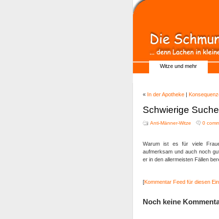
Witze und mehr
«
In der Apotheke
|
Konsequenz
Schwierige Suche
Anti-Männer-Witze
0 comm
Warum ist es für viele Fraue
aufmerksam und auch noch guta
er in den allermeisten Fällen be
[
Kommentar Feed für diesen Ein
Noch keine Kommenta