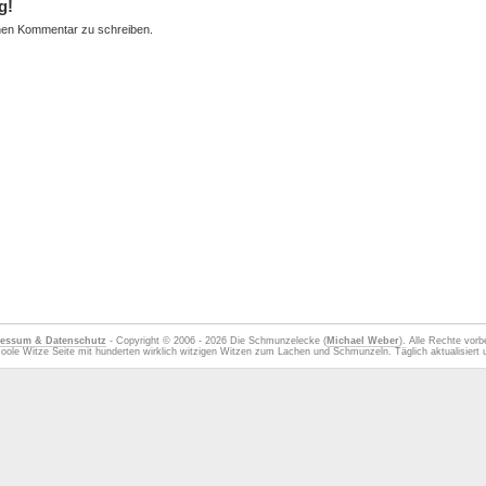
g!
nen Kommentar zu schreiben.
essum & Datenschutz
- Copyright © 2006 - 2026 Die Schmunzelecke (
Michael Weber
). Alle Rechte vorb
oole Witze Seite mit hunderten wirklich witzigen Witzen zum Lachen und Schmunzeln. Täglich aktualisiert u