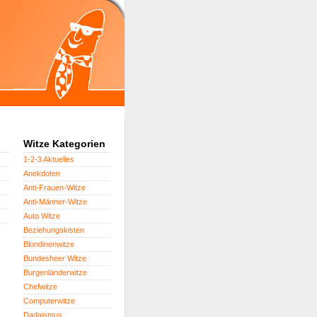
Witze Kategorien
1-2-3 Aktuelles
Anekdoten
Anti-Frauen-Witze
Anti-Männer-Witze
Auto Witze
Beziehungskisten
Blondinenwitze
Bundesheer Witze
Burgenländerwitze
Chefwitze
Computerwitze
Dadaismus