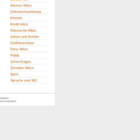
Diverse Witze
Gebrauchsanleitung
Internet
Kinderwitze
Klassische Witze
Lehrer und Schüler
Ostfriesenwitze
Party Witze
Politik
Scherzfragen
Schotten-Witze
Sport
Sprüche vom WC
ehalten.
nd erweitert.