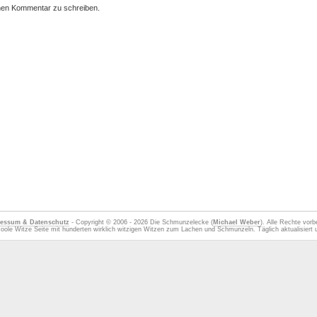
nen Kommentar zu schreiben.
essum & Datenschutz
- Copyright © 2006 - 2026 Die Schmunzelecke (
Michael Weber
). Alle Rechte vorb
oole Witze Seite mit hunderten wirklich witzigen Witzen zum Lachen und Schmunzeln. Täglich aktualisiert u