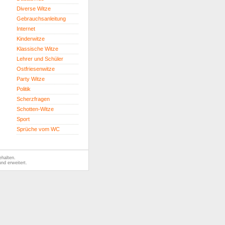
Diverse Witze
Gebrauchsanleitung
Internet
Kinderwitze
Klassische Witze
Lehrer und Schüler
Ostfriesenwitze
Party Witze
Politik
Scherzfragen
Schotten-Witze
Sport
Sprüche vom WC
ehalten.
nd erweitert.