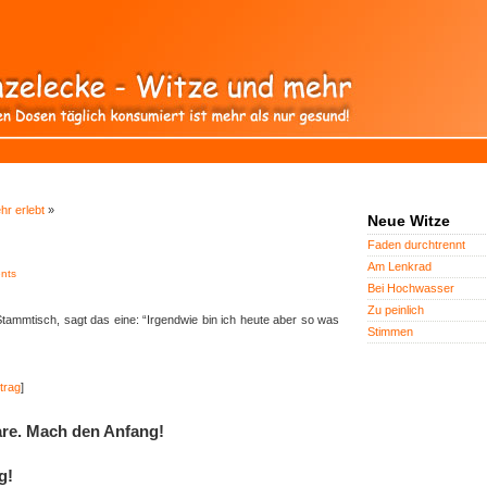
hr erlebt
»
Neue Witze
Faden durchtrennt
Am Lenkrad
nts
Bei Hochwasser
Zu peinlich
tammtisch, sagt das eine: “Irgendwie bin ich heute aber so was
Stimmen
trag
]
re. Mach den Anfang!
g!