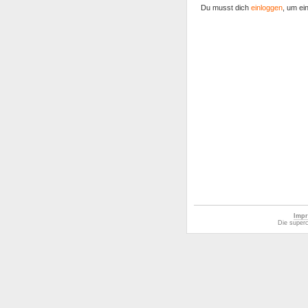
Du musst dich
einloggen
, um ei
Impr
Die superc