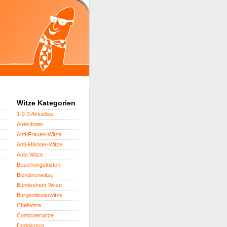
Witze Kategorien
1-2-3 Aktuelles
Anekdoten
Anti-Frauen-Witze
Anti-Männer-Witze
Auto Witze
Beziehungskisten
Blondinenwitze
Bundesheer Witze
Burgenländerwitze
Chefwitze
Computerwitze
Dadaismus