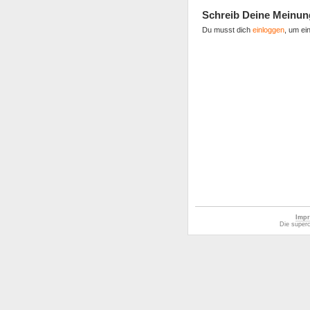
Schreib Deine Meinun
Du musst dich
einloggen
, um ei
Impr
Die superc