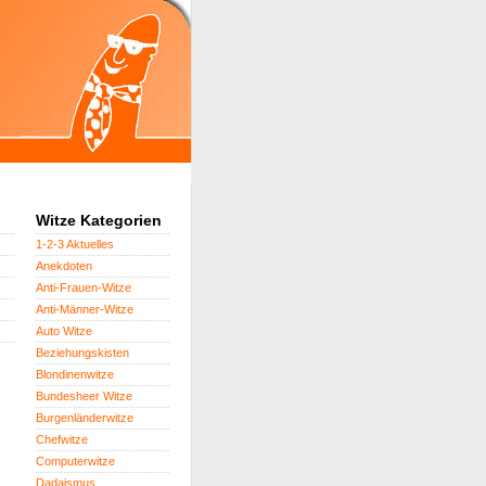
Witze Kategorien
1-2-3 Aktuelles
Anekdoten
Anti-Frauen-Witze
Anti-Männer-Witze
Auto Witze
Beziehungskisten
Blondinenwitze
Bundesheer Witze
Burgenländerwitze
Chefwitze
Computerwitze
Dadaismus