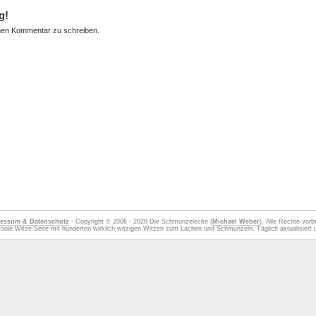
g!
nen Kommentar zu schreiben.
essum & Datenschutz
- Copyright © 2006 - 2026 Die Schmunzelecke (
Michael Weber
). Alle Rechte vorb
oole Witze Seite mit hunderten wirklich witzigen Witzen zum Lachen und Schmunzeln. Täglich aktualisiert u