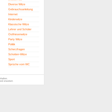
Diverse Witze
Gebrauchsanleitung
Internet
Kinderwitze
Klassische Witze
Lehrer und Schüler
Ostfriesenwitze
Party Witze
Politik
Scherzfragen
Schotten-Witze
Sport
Sprüche vom WC
ehalten.
nd erweitert.