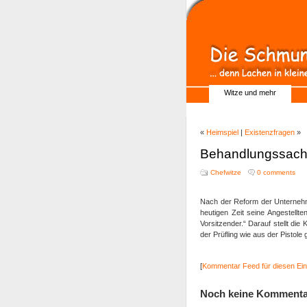
Witze und mehr
«
Heimspiel
|
Existenzfragen
»
Behandlungssac
Chefwitze
0 comments
Nach der Reform der Unternehme
heutigen Zeit seine Angestellte
Vorsitzender.“ Darauf stellt di
der Prüfling wie aus der Pistole
[
Kommentar Feed für diesen Ein
Noch keine Kommenta