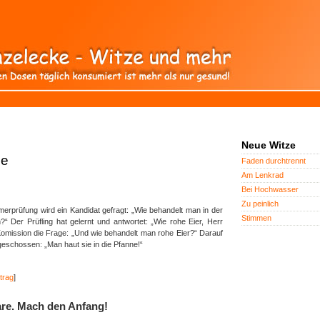
Neue Witze
he
Faden durchtrennt
Am Lenkrad
Bei Hochwasser
Zu peinlich
rprüfung wird ein Kandidat gefragt: „Wie behandelt man in der
Stimmen
n?“ Der Prüfling hat gelernt und antwortet: „Wie rohe Eier, Herr
e Komission die Frage: „Und wie behandelt man rohe Eier?“ Darauf
 geschossen: „Man haut sie in die Pfanne!“
trag
]
re. Mach den Anfang!