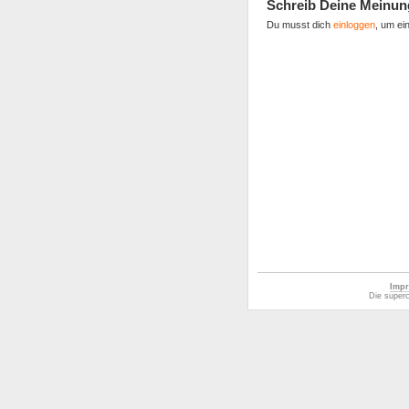
Schreib Deine Meinun
Du musst dich
einloggen
, um ei
Impr
Die superc