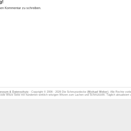
g!
nen Kommentar zu schreiben.
essum & Datenschutz
- Copyright © 2006 - 2026 Die Schmunzelecke (
Michael Weber
). Alle Rechte vorb
oole Witze Seite mit hunderten wirklich witzigen Witzen zum Lachen und Schmunzeln. Täglich aktualisiert u