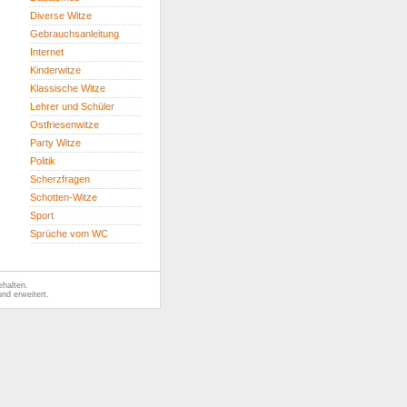
Diverse Witze
Gebrauchsanleitung
Internet
Kinderwitze
Klassische Witze
Lehrer und Schüler
Ostfriesenwitze
Party Witze
Politik
Scherzfragen
Schotten-Witze
Sport
Sprüche vom WC
ehalten.
nd erweitert.