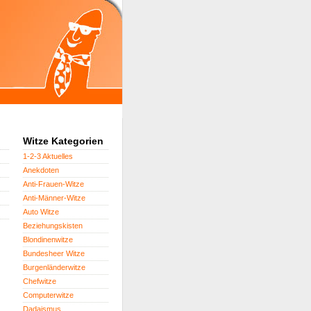
Witze Kategorien
1-2-3 Aktuelles
Anekdoten
Anti-Frauen-Witze
Anti-Männer-Witze
Auto Witze
Beziehungskisten
Blondinenwitze
Bundesheer Witze
Burgenländerwitze
Chefwitze
Computerwitze
Dadaismus