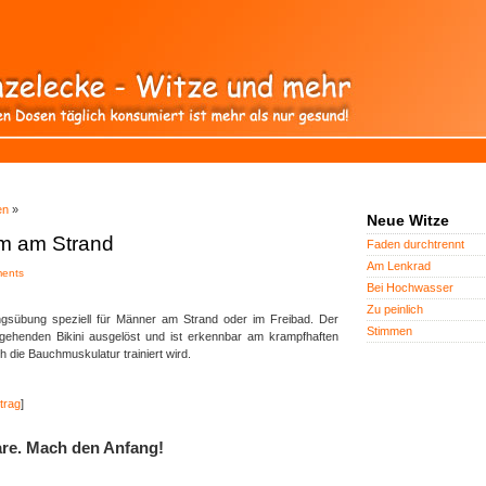
en
»
Neue Witze
m am Strand
Faden durchtrennt
Am Lenkrad
ents
Bei Hochwasser
Zu peinlich
ningsübung speziell für Männer am Strand oder im Freibad. Der
Stimmen
igehenden Bikini ausgelöst und ist erkennbar am krampfhaften
die Bauchmuskulatur trainiert wird.
trag
]
re. Mach den Anfang!