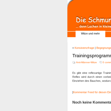
Witze und mehr
«
Konsistenzfrage
|
Begegnung
Trainingsprogram
Anti-Männer-Witze
0 comm
Es gibt eine reflexartige Trai
Reflex wird durch einen vorbe
Einziehen des Bauches, wodurch 
[
Kommentar Feed für diesen Ein
Noch keine Kommenta