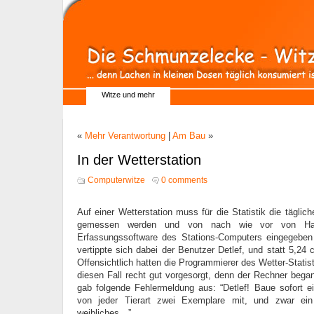
Witze und mehr
«
Mehr Verantwortung
|
Am Bau
»
In der Wetterstation
Computerwitze
0 comments
Auf einer Wetterstation muss für die Statistik die tägli
gemessen werden und von nach wie vor von Han
Erfassungssoftware des Stations-Computers eingegeben
vertippte sich dabei der Benutzer Detlef, und statt 5,24
Offensichtlich hatten die Programmierer des Wetter-Statis
diesen Fall recht gut vorgesorgt, denn der Rechner bega
gab folgende Fehlermeldung aus: “Detlef! Baue sofort 
von jeder Tierart zwei Exemplare mit, und zwar ei
weibliches…”