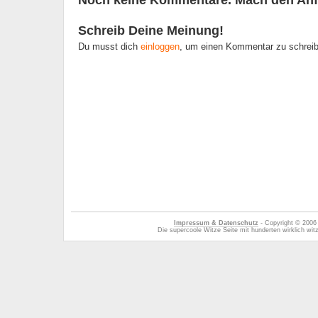
Noch keine Kommentare. Mach den Anf
Schreib Deine Meinung!
Du musst dich
einloggen
, um einen Kommentar zu schrei
Impressum & Datenschutz
- Copyright © 2006
Die supercoole Witze Seite mit hunderten wirklich wi