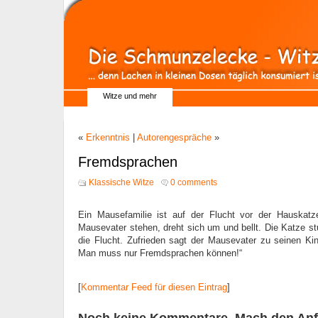
Witze und mehr
«
Erkenntnis
|
Autorengespräche
»
Fremdsprachen
Klassische Witze
0 comments
Ein Mausefamilie ist auf der Flucht vor der Hauskatze.
Mausevater stehen, dreht sich um und bellt. Die Katze stu
die Flucht. Zufrieden sagt der Mausevater zu seinen Kin
Man muss nur Fremdsprachen können!“
[
Kommentar Feed für diesen Eintrag
]