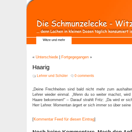
Witze und mehr
«
Unterschiede
|
Fortgegegangen
»
Haarig
Lehrer und Schüler
0 comments
„Deine Frechheiten sind bald nicht mehr zum aushalten,
Lehrer wieder einmal. „Wenn du so weiter machst, wird 
Haare bekommen!“ – Darauf strahlt Fritz: „Da wird er sic
Herr Lehrer. Momentan ärgert er sich immer so über seine 
[
Kommentar Feed für diesen Eintrag
]