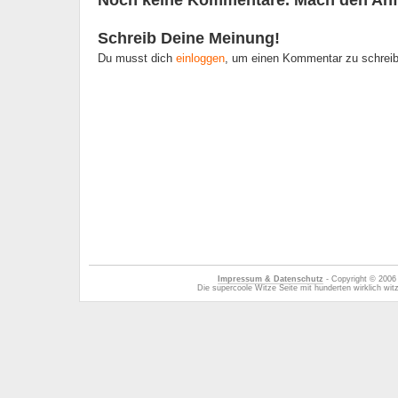
Noch keine Kommentare. Mach den Anf
Schreib Deine Meinung!
Du musst dich
einloggen
, um einen Kommentar zu schrei
Impressum & Datenschutz
- Copyright © 2006
Die supercoole Witze Seite mit hunderten wirklich wi