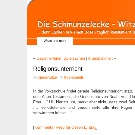
Witze und mehr
«
GewinnerInnen Spielsachen
|
Altersblindheit
»
Religionsunterricht
Kinderwitze
0 comments
In der Volksschule findet gerade Religionsunterricht statt. D
dem Alten Testament, die Geschichte von Noah, vor. „D
Frau …“ Ulli blättert um, merkt aber nicht, dass zwei Sei
„… verkittete sie und verschmierte alle ihre Fugen
schwimmen könne …“
[
Kommentar Feed für diesen Eintrag
]