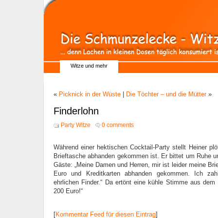
Witze und mehr
«
Picknick in der Wüste
|
Die Töchter – und die Mütter
»
Finderlohn
Party Witze
0 comments
Während einer hektischen Cocktail-Party stellt Heiner plö
Brieftasche abhanden gekommen ist. Er bittet um Ruhe u
Gäste: „Meine Damen und Herren, mir ist leider meine Bri
Euro und Kreditkarten abhanden gekommen. Ich za
ehrlichen Finder.“ Da ertönt eine kühle Stimme aus dem H
200 Euro!“
[
Kommentar Feed für diesen Eintrag
]