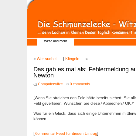
Witze und mehr
«
Wer suchet …
|
Klingeln …
»
Das gab es mal als: Fehlermeldung a
Newton
Computerwitze
0 comments
„Wenn Sie streichen den Feld hätte bereits sichert, Sie al
Feld geverlieren. Wünschen Sie diese? Abbrechen? OK?“
Was für ein Glück, dass sich einige Unternehmen mittlerwe
können …
[
Kommentar Feed für diesen Eintrag
]