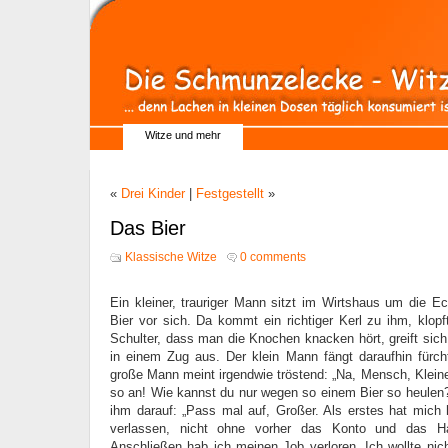
Witze und mehr
«
Drei Kinder
|
Festgestellt
»
Das Bier
Klassische Witze
0 comments
Ein kleiner, trauriger Mann sitzt im Wirtshaus um die Ec
Bier vor sich. Da kommt ein richtiger Kerl zu ihm, klopft
Schulter, dass man die Knochen knacken hört, greift sich 
in einem Zug aus. Der klein Mann fängt daraufhin fürch
große Mann meint irgendwie tröstend: „Na, Mensch, Kleiner
so an! Wie kannst du nur wegen so einem Bier so heulen?“
ihm darauf: „Pass mal auf, Großer. Als erstes hat mich
verlassen, nicht ohne vorher das Konto und das H
Anschließen hab ich meinen Job verloren. Ich wollte ni