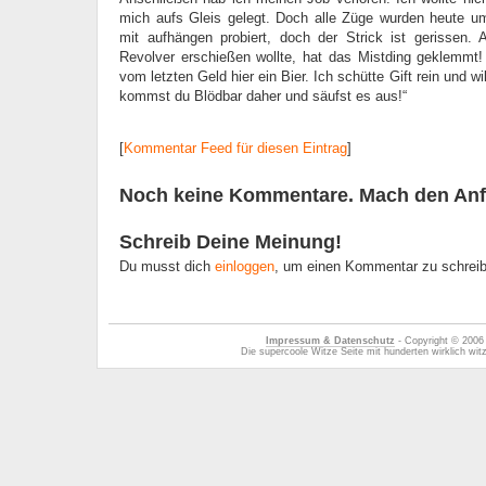
mich aufs Gleis gelegt. Doch alle Züge wurden heute um
mit aufhängen probiert, doch der Strick ist gerissen.
Revolver erschießen wollte, hat das Mistding geklemmt!
vom letzten Geld hier ein Bier. Ich schütte Gift rein und wi
kommst du Blödbar daher und säufst es aus!“
[
Kommentar Feed für diesen Eintrag
]
Noch keine Kommentare. Mach den Anf
Schreib Deine Meinung!
Du musst dich
einloggen
, um einen Kommentar zu schrei
Impressum & Datenschutz
- Copyright © 2006
Die supercoole Witze Seite mit hunderten wirklich wi