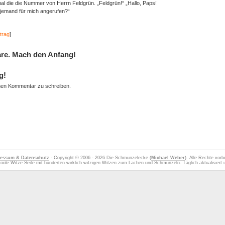
l die die Nummer von Herrn Feldgrün. „Feldgrün!“ „Hallo, Paps!
t jemand für mich angerufen?“
trag
]
re. Mach den Anfang!
g!
nen Kommentar zu schreiben.
essum & Datenschutz
- Copyright © 2006 - 2026 Die Schmunzelecke (
Michael Weber
). Alle Rechte vorb
oole Witze Seite mit hunderten wirklich witzigen Witzen zum Lachen und Schmunzeln. Täglich aktualisiert u