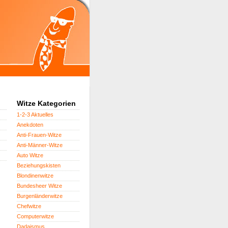
Witze Kategorien
1-2-3 Aktuelles
Anekdoten
Anti-Frauen-Witze
Anti-Männer-Witze
Auto Witze
Beziehungskisten
Blondinenwitze
Bundesheer Witze
Burgenländerwitze
Chefwitze
Computerwitze
Dadaismus