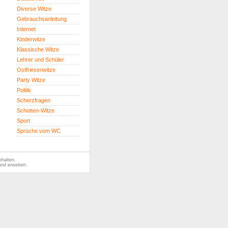
Diverse Witze
Gebrauchsanleitung
Internet
Kinderwitze
Klassische Witze
Lehrer und Schüler
Ostfriesenwitze
Party Witze
Politik
Scherzfragen
Schotten-Witze
Sport
Sprüche vom WC
ehalten.
nd erweitert.