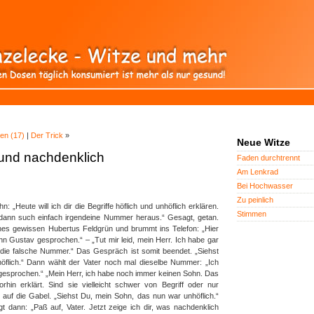
hen (17)
|
Der Trick
»
Neue Witze
h und nachdenklich
Faden durchtrennt
Am Lenkrad
Bei Hochwasser
Zu peinlich
: „Heute will ich dir die Begriffe höflich und unhöflich erklären.
Stimmen
dann such einfach irgendeine Nummer heraus.“ Gesagt, getan.
nes gewissen Hubertus Feldgrün und brummt ins Telefon: „Hier
hn Gustav gesprochen.“ – „Tut mir leid, mein Herr. Ich habe gar
die falsche Nummer.“ Das Gespräch ist somit beendet. „Siehst
öflich.“ Dann wählt der Vater noch mal dieselbe Nummer: „Ich
gesprochen.“ „Mein Herr, ich habe noch immer keinen Sohn. Das
hin erklärt. Sind sie vielleicht schwer von Begriff oder nur
 auf die Gabel. „Siehst Du, mein Sohn, das nun war unhöflich.“
t dann: „Paß auf, Vater. Jetzt zeige ich dir, was nachdenklich