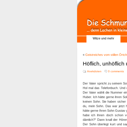
Witze und mehr
«
Geistreiches vom stillen Örtc
Höflich, unhöflic
Anekdoten
0 comments
Der Vater spricht zu seinem Sohn
Hol mal das Telefonbuch. Und 
Der Vater wählt die Nummer ei
Huber. Ich hätte gerne ihren So
keinen Sohn. Sie haben sicher 
du, mein Sohn. Das war jetzt h
hätte gerne Ihren Sohn Gustav 
habe ich ihnen doch schon vor
dämlich?“ Dann knall der Hörer
Der Sohn überlegt kurt und sag