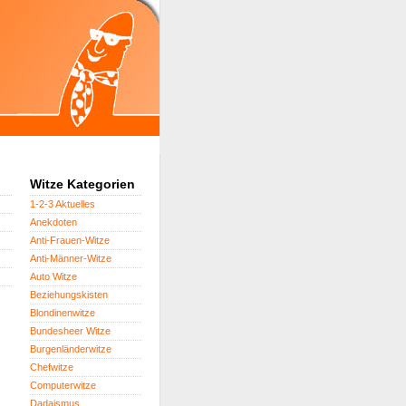
Witze Kategorien
1-2-3 Aktuelles
Anekdoten
Anti-Frauen-Witze
Anti-Männer-Witze
Auto Witze
Beziehungskisten
Blondinenwitze
Bundesheer Witze
Burgenländerwitze
Chefwitze
Computerwitze
Dadaismus