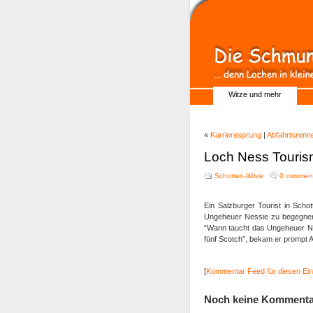
Witze und mehr
«
Karrieresprung
|
Abfahrtsrenn
Loch Ness Touri
Schotten-Witze
0 commen
Ein Salzburger Tourist in Scho
Ungeheuer Nessie zu begegnen. 
“Wann taucht das Ungeheuer Ne
fünf Scotch”, bekam er prompt A
[
Kommentar Feed für diesen Ein
Noch keine Kommenta