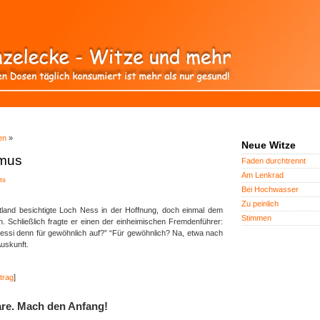
en
»
Neue Witze
smus
Faden durchtrennt
Am Lenkrad
ts
Bei Hochwasser
Zu peinlich
ttland besichtigte Loch Ness in der Hoffnung, doch einmal dem
Stimmen
Schließlich fragte er einen der einheimischen Fremdenführer:
ssi denn für gewöhnlich auf?” “Für gewöhnlich? Na, etwa nach
uskunft.
trag
]
re. Mach den Anfang!