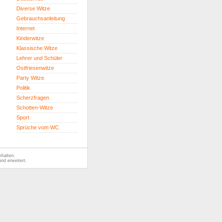
Diverse Witze
Gebrauchsanleitung
Internet
Kinderwitze
Klassische Witze
Lehrer und Schüler
Ostfriesenwitze
Party Witze
Politik
Scherzfragen
Schotten-Witze
Sport
Sprüche vom WC
ehalten.
nd erweitert.