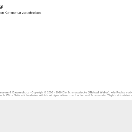
g!
nen Kommentar zu schreiben.
essum & Datenschutz
- Copyright © 2006 - 2026 Die Schmunzelecke (
Michael Weber
). Alle Rechte vorb
oole Witze Seite mit hunderten wirklich witzigen Witzen zum Lachen und Schmunzeln. Täglich aktualisiert u