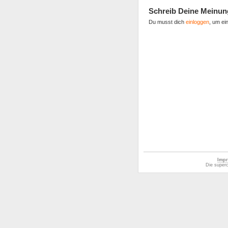
Schreib Deine Meinun
Du musst dich
einloggen
, um ei
Impr
Die superc