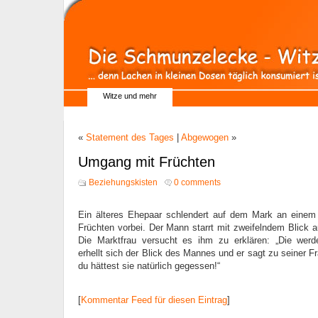
Witze und mehr
«
Statement des Tages
|
Abgewogen
»
Umgang mit Früchten
Beziehungskisten
0 comments
Ein älteres Ehepaar schlendert auf dem Mark an einem
Früchten vorbei. Der Mann starrt mit zweifelndem Blick au
Die Marktfrau versucht es ihm zu erklären: „Die werde
erhellt sich der Blick des Mannes und er sagt zu seiner F
du hättest sie natürlich gegessen!“
[
Kommentar Feed für diesen Eintrag
]