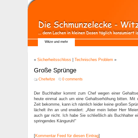
Witze und mehr
«
Sicherheitsschloss
|
Technisches Problem
»
Große Sprünge
Chefwitze
0 comments
Der Buchhalter kommt zum Chef wegen einer Gehaltse
heute einmal auch um eine Gehaltserhöhung bitten. Mit 
Zeit bekomme, kann ich nämlich leider keine großen Spr
lächelt ihn an und erwidert: „Aber mein lieber Herr Meie
auch gar nicht. Ich habe Sie schließlich als Buchhalter ei
springendes Känguruh!“
[
Kommentar Feed für diesen Eintrag
]