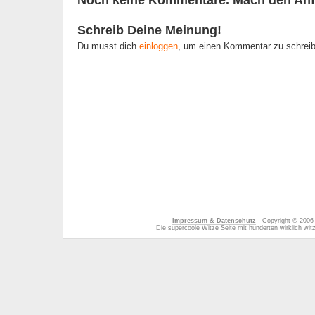
Noch keine Kommentare. Mach den Anf
Schreib Deine Meinung!
Du musst dich
einloggen
, um einen Kommentar zu schrei
Impressum & Datenschutz
- Copyright © 2006
Die supercoole Witze Seite mit hunderten wirklich wi