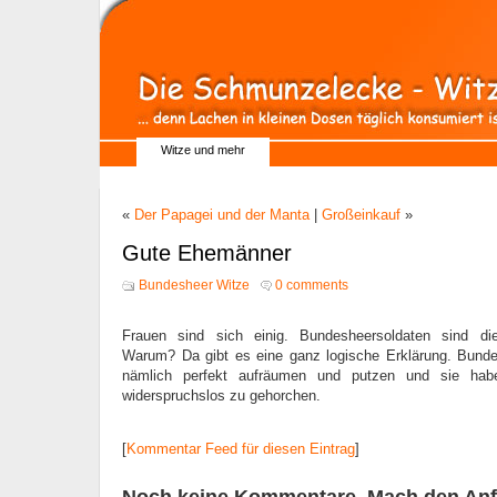
Witze und mehr
«
Der Papagei und der Manta
|
Großeinkauf
»
Gute Ehemänner
Bundesheer Witze
0 comments
Frauen sind sich einig. Bundesheersoldaten sind d
Warum? Da gibt es eine ganz logische Erklärung. Bund
nämlich perfekt aufräumen und putzen und sie habe
widerspruchslos zu gehorchen.
[
Kommentar Feed für diesen Eintrag
]