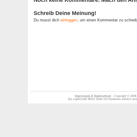
Noch keine Kommentare. Mach den Anf
Schreib Deine Meinung!
Du musst dich
einloggen
, um einen Kommentar zu schrei
Impressum & Datenschutz
- Copyright © 2006
Die supercoole Witze Seite mit hunderten wirklich wi