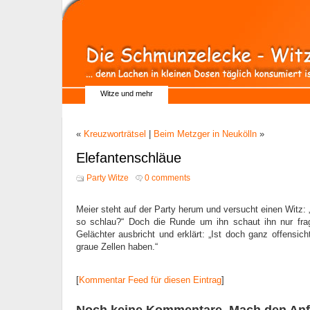
Witze und mehr
«
Kreuzworträtsel
|
Beim Metzger in Neukölln
»
Elefantenschläue
Party Witze
0 comments
Meier steht auf der Party herum und versucht einen Witz:
so schlau?“ Doch die Runde um ihn schaut ihn nur fra
Gelächter ausbricht und erklärt: „Ist doch ganz offensicht
graue Zellen haben.“
[
Kommentar Feed für diesen Eintrag
]