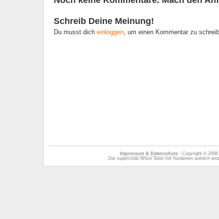
Noch keine Kommentare. Mach den Anf
Schreib Deine Meinung!
Du musst dich
einloggen
, um einen Kommentar zu schrei
Impressum & Datenschutz
- Copyright © 2006
Die supercoole Witze Seite mit hunderten wirklich wi