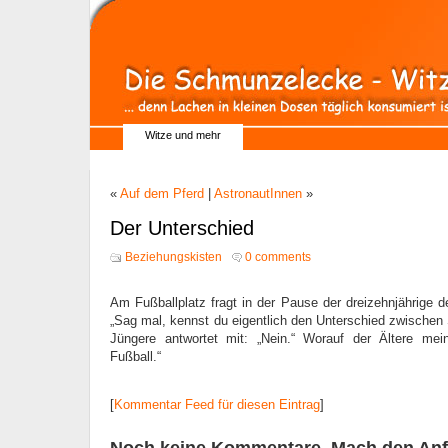
Witze und mehr
«
Auf dem Pferd
|
AstronautInnen
»
Der Unterschied
Beziehungskisten
0 comments
Am Fußballplatz fragt in der Pause der dreizehnjährige de
„Sag mal, kennst du eigentlich den Unterschied zwischen
Jüngere antwortet mit: „Nein.“ Worauf der Ältere mein
Fußball.“
[
Kommentar Feed für diesen Eintrag
]