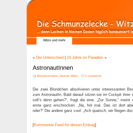
Witze und mehr
«
Der Unterschied
|
10 Jahre im Paradies
»
AstronautInnen
Blondinenwitze
,
Diverse Witze
0 comments
Die zwei Blondchen absolvieren unter interessanten Be
zum AstronautIn. Bald darauf sitzen sie im Cockpit ihrer 
soll’s denn gehen?“, fragt die eine. „Zur Sonne,“ meint 
erste ganz erschrocken: „Na, hör mal. Das ist dort abe
oder?“ Die andere ganz cool: „Ach quatsch, wir fliegen doc
[
Kommentar Feed für diesen Eintrag
]