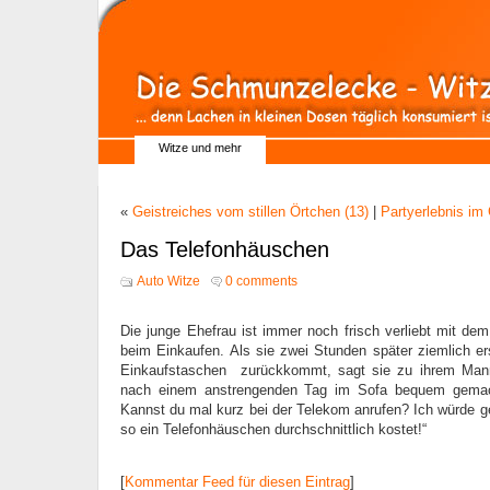
Witze und mehr
«
Geistreiches vom stillen Örtchen (13)
|
Partyerlebnis im
Das Telefonhäuschen
Auto Witze
0 comments
Die junge Ehefrau ist immer noch frisch verliebt mit d
beim Einkaufen. Als sie zwei Stunden später ziemlich er
Einkaufstaschen zurückkommt, sagt sie zu ihrem Mann
nach einem anstrengenden Tag im Sofa bequem gemach
Kannst du mal kurz bei der Telekom anrufen? Ich würde 
so ein Telefonhäuschen durchschnittlich kostet!“
[
Kommentar Feed für diesen Eintrag
]