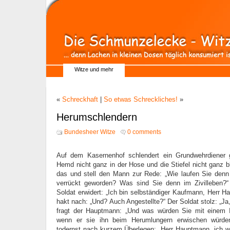
Witze und mehr
«
Schreckhaft
|
So etwas Schreckliches!
»
Herumschlendern
Bundesheer Witze
0 comments
Auf dem Kasernenhof schlendert ein Grundwehrdiener 
Hemd nicht ganz in der Hose und die Stiefel nicht ganz bl
das und stell den Mann zur Rede: „Wie laufen Sie denn
verrückt geworden? Was sind Sie denn im Zivilleben?“
Soldat erwidert: „Ich bin selbständiger Kaufmann, Herr Ha
hakt nach: „Und? Auch Angestellte?“ Der Soldat stolz: „Ja
fragt der Hauptmann: „Und was würden Sie mit einem Ih
wenn er sie ihn beim Herumlungern erwischen würde
todernst nach kurzem Überlegen: „Herr Hauptmann, ich wü