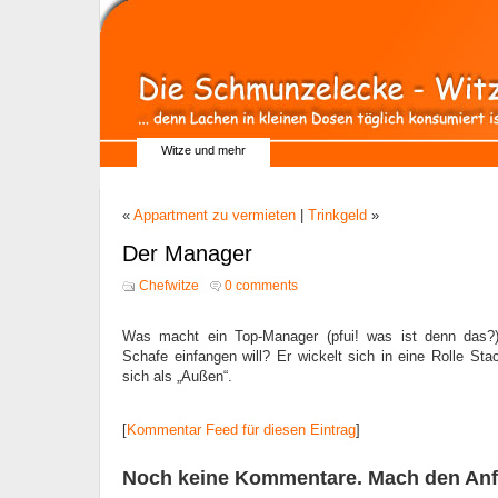
Witze und mehr
«
Appartment zu vermieten
|
Trinkgeld
»
Der Manager
Chefwitze
0 comments
Was macht ein Top-Manager (pfui! was ist denn das?
Schafe einfangen will? Er wickelt sich in eine Rolle Stac
sich als „Außen“.
[
Kommentar Feed für diesen Eintrag
]
Noch keine Kommentare. Mach den Anf