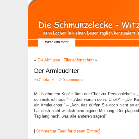
Witze und mehr
«
Die Abflüsse
|
Fliegenfortschritt
»
Der Armleuchter
Chefwitze
0 comments
Mit hochrotem Kopf stürmt der Chef zur Personalchefin: 
schmeiß ich raus!“ – „Aber warum denn, Chef?“ – „Der Ker
ein Armleuchter!“ – „Ach, das dürfen Sie doch nicht so 
hat doch nicht wirklich eine eigene Meinung. Der plappe
Tag lang nach, was alle anderen sagen!“
[
Kommentar Feed für diesen Eintrag
]