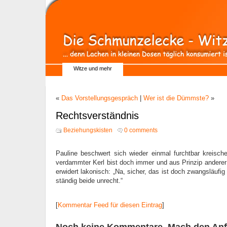
Witze und mehr
«
Das Vorstellungsgespräch
|
Wer ist die Dümmste?
»
Rechtsverständnis
Beziehungskisten
0 comments
Pauline beschwert sich wieder einmal furchtbar kreisch
verdammter Kerl bist doch immer und aus Prinzip anderer 
erwidert lakonisch: „Na, sicher, das ist doch zwangsläufig 
ständig beide unrecht.“
[
Kommentar Feed für diesen Eintrag
]