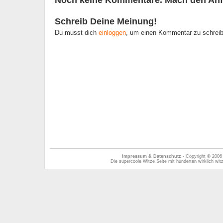
Noch keine Kommentare. Mach den Anf
Schreib Deine Meinung!
Du musst dich
einloggen
, um einen Kommentar zu schrei
Impressum & Datenschutz
- Copyright © 2006
Die supercoole Witze Seite mit hunderten wirklich wi